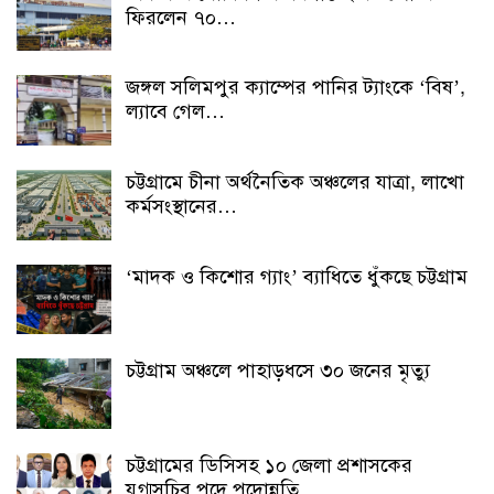
ফিরলেন ৭০…
জঙ্গল সলিমপুর ক্যাম্পের পানির ট্যাংকে ‘বিষ’,
ল্যাবে গেল…
চট্টগ্রামে চীনা অর্থনৈতিক অঞ্চলের যাত্রা, লাখো
কর্মসংস্থানের…
‘মাদক ও কিশোর গ্যাং’ ব্যাধিতে ধুঁকছে চট্টগ্রাম
চট্টগ্রাম অঞ্চলে পাহাড়ধসে ৩০ জনের মৃত্যু
চট্টগ্রামের ডিসিসহ ১০ জেলা প্রশাসকের
যুগ্মসচিব পদে পদোন্নতি