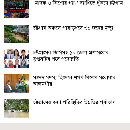
‘মাদক ও কিশোর গ্যাং’ ব্যাধিতে ধুঁকছে চট্টগ্রাম
চট্টগ্রাম অঞ্চলে পাহাড়ধসে ৩০ জনের মৃত্যু
চট্টগ্রামের ডিসিসহ ১০ জেলা প্রশাসকের
যুগ্মসচিব পদে পদোন্নতি
সংসদ সদস্য হিসেবে শপথ নিলেন সরোয়ার
আলমগীর
চট্টগ্রামের বন্যা পরিস্থিতির উন্নতির পূর্বাভাস