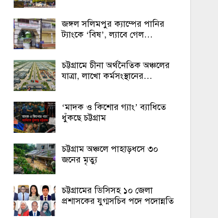
জঙ্গল সলিমপুর ক্যাম্পের পানির
ট্যাংকে ‘বিষ’, ল্যাবে গেল…
চট্টগ্রামে চীনা অর্থনৈতিক অঞ্চলের
যাত্রা, লাখো কর্মসংস্থানের…
‘মাদক ও কিশোর গ্যাং’ ব্যাধিতে
ধুঁকছে চট্টগ্রাম
চট্টগ্রাম অঞ্চলে পাহাড়ধসে ৩০
জনের মৃত্যু
চট্টগ্রামের ডিসিসহ ১০ জেলা
প্রশাসকের যুগ্মসচিব পদে পদোন্নতি