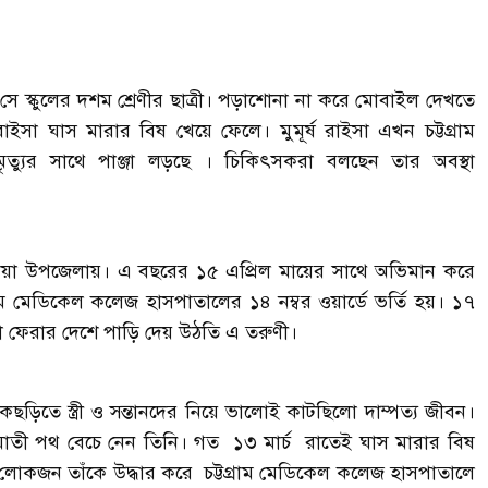
ে স্কুলের দশম শ্রেণীর ছাত্রী। পড়াশোনা না করে মোবাইল দেখতে
 ঘাস মারার বিষ খেয়ে ফেলে। মুমূর্ষ রাইসা এখন চট্টগ্রাম
ৃত্যুর সাথে পাঞ্জা লড়ছে । চিকিৎসকরা বলছেন তার অবস্থা
নিয়া উপজেলায়। এ বছরের ১৫ এপ্রিল মায়ের সাথে অভিমান করে
ম মেডিকেল কলেজ হাসপাতালের ১৪ নম্বর ওয়ার্ডে ভর্তি হয়। ১৭
িল না ফেরার দেশে পাড়ি দেয় উঠতি এ তরুণী।
িতে স্ত্রী ও সন্তানদের নিয়ে ভালোই কাটছিলো দাম্পত্য জীবন।
 আত্মঘাতী পথ বেচে নেন তিনি। গত ১৩ মার্চ রাতেই ঘাস মারার বিষ
ের লোকজন তাঁকে উদ্ধার করে চট্টগ্রাম মেডিকেল কলেজ হাসপাতালে