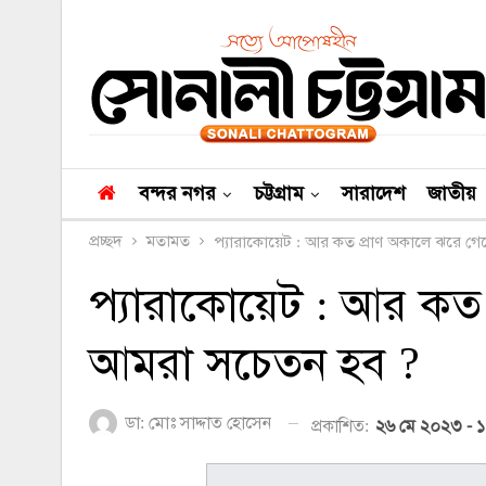
বন্দর নগর
চট্টগ্রাম
সারাদেশ
জাতীয়
প্রচ্ছদ
মতামত
প্যারাকোয়েট : আর কত প্রাণ অকালে ঝরে গ
প্যারাকোয়েট : আর কত
আমরা সচেতন হব ?
ডা: মোঃ সাদ্দাত হোসেন
প্রকাশিত:
২৬ মে ২০২৩ - ১১: