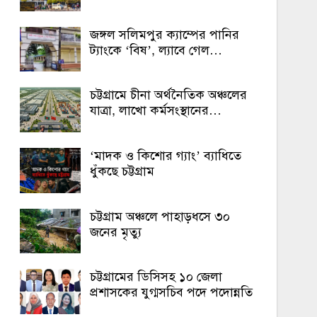
জঙ্গল সলিমপুর ক্যাম্পের পানির
ট্যাংকে ‘বিষ’, ল্যাবে গেল…
চট্টগ্রামে চীনা অর্থনৈতিক অঞ্চলের
যাত্রা, লাখো কর্মসংস্থানের…
‘মাদক ও কিশোর গ্যাং’ ব্যাধিতে
ধুঁকছে চট্টগ্রাম
চট্টগ্রাম অঞ্চলে পাহাড়ধসে ৩০
জনের মৃত্যু
চট্টগ্রামের ডিসিসহ ১০ জেলা
প্রশাসকের যুগ্মসচিব পদে পদোন্নতি