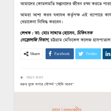
আমাদের কোমলমতি সন্তানদের জীবন রক্ষা করতে পার
আমরা আশা করব যথাযথ কর্তৃপক্ষ এই ব্যাপারে কার্
বেচাকেনা নিষিদ্ধ করবেন।
লেখক : ডা: মোঃ সাদ্দাত হোসেন,
চিকিৎসক
নেফ্রোলজি বিভাগ
,
চট্টগ্রাম মেডিকেল কলেজ হাসপাতাল
Share
Facebook
Twitter
PREV POST
মরুর বুকে অপার সৌন্দর্য “সৌদি আরব”