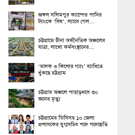
জঙ্গল সলিমপুর ক্যাম্পের পানির
ট্যাংকে ‘বিষ’, ল্যাবে গেল…
চট্টগ্রামে চীনা অর্থনৈতিক অঞ্চলের
যাত্রা, লাখো কর্মসংস্থানের…
‘মাদক ও কিশোর গ্যাং’ ব্যাধিতে
ধুঁকছে চট্টগ্রাম
চট্টগ্রাম অঞ্চলে পাহাড়ধসে ৩০
জনের মৃত্যু
চট্টগ্রামের ডিসিসহ ১০ জেলা
প্রশাসকের যুগ্মসচিব পদে পদোন্নতি