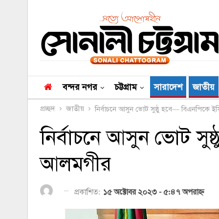
বন্দর নগর
চট্টগ্রাম
সারাদেশ
জাতীয়
প্রচ্ছদ
জাতীয়
নির্বাচনে আসুন ভোট সুষ্ঠু হবে— বিএনপিকে 
নির্বাচনে আসুন ভোট সু
আলমগীর
প্রকাশিত:
১৫ অক্টোবর ২০২৩ - ৫:৪৭ অপরাহ্ণ