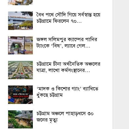
বৈধ পথে সৌদি গিয়ে সর্বস্বান্ত হয়ে
চট্টগ্রামে ফিরলেন ৭০…
জঙ্গল সলিমপুর ক্যাম্পের পানির
ট্যাংকে ‘বিষ’, ল্যাবে গেল…
চট্টগ্রামে চীনা অর্থনৈতিক অঞ্চলের
যাত্রা, লাখো কর্মসংস্থানের…
‘মাদক ও কিশোর গ্যাং’ ব্যাধিতে
ধুঁকছে চট্টগ্রাম
চট্টগ্রাম অঞ্চলে পাহাড়ধসে ৩০
জনের মৃত্যু