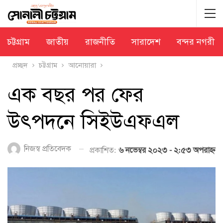
চট্টগ্রাম
জাতীয়
রাজনীতি
সারাদেশ
বন্দর নগরী
প্রচ্ছদ
চট্টগ্রাম
আনোয়ারা
এক বছর পর ফের
উৎপদনে সিইউএফএল
নিজস্ব প্রতিবেদক
প্রকাশিত:
৬ নভেম্বর ২০২৩ - ২:৫৩ অপরাহ্ণ