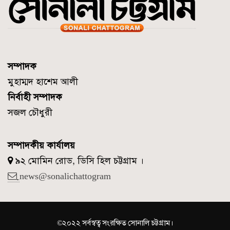
সম্পাদক
মুহাম্মদ হাশেম আলী
নির্বাহী সম্পাদক
সজল চৌধুরী
সম্পাদকীয় কার্যালয়
৯২ মোমিন রোড, ডিসি হিল চট্টগ্রাম ।
news@sonalichattogram
©২০২২ সর্বস্বত্ব সংরক্ষিত সোনালি চট্টগ্রাম।