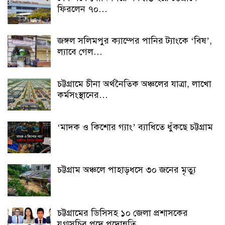
ফিরলেন ৭০…
জঙ্গল সলিমপুর ক্যাম্পের পানির ট্যাংকে ‘বিষ’,
ল্যাবে গেল…
চট্টগ্রামে চীনা অর্থনৈতিক অঞ্চলের যাত্রা, লাখো
কর্মসংস্থানের…
‘মাদক ও কিশোর গ্যাং’ ব্যাধিতে ধুঁকছে চট্টগ্রাম
চট্টগ্রাম অঞ্চলে পাহাড়ধসে ৩০ জনের মৃত্যু
চট্টগ্রামের ডিসিসহ ১০ জেলা প্রশাসকের
যুগ্মসচিব পদে পদোন্নতি