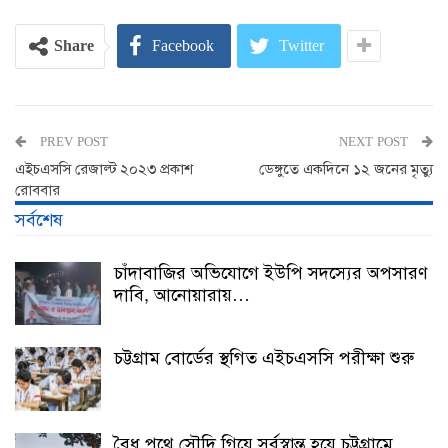
Share
Facebook
Twitter
PREV POST
NEXT POST
এইচএসসি রেজাল্ট ২০২৩ প্রকাশ
ডেঙ্গুতে একদিনে ১২ জনের মৃত্যু
রোববার
সর্বশেষ
চাঁদাবাজির অভিযোগে ইউপি সদস্যের অপসারণ
দাবি, আনোয়ারায়…
চট্টগ্রাম বোর্ডের স্থগিত এইচএসসি পরীক্ষা শুরু
বৈধ পথে সৌদি গিয়ে সর্বস্বান্ত হয়ে চট্টগ্রামে