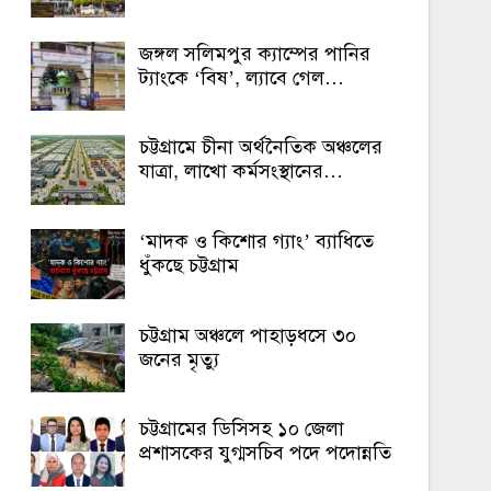
জঙ্গল সলিমপুর ক্যাম্পের পানির
ট্যাংকে ‘বিষ’, ল্যাবে গেল…
চট্টগ্রামে চীনা অর্থনৈতিক অঞ্চলের
যাত্রা, লাখো কর্মসংস্থানের…
‘মাদক ও কিশোর গ্যাং’ ব্যাধিতে
ধুঁকছে চট্টগ্রাম
চট্টগ্রাম অঞ্চলে পাহাড়ধসে ৩০
জনের মৃত্যু
চট্টগ্রামের ডিসিসহ ১০ জেলা
প্রশাসকের যুগ্মসচিব পদে পদোন্নতি