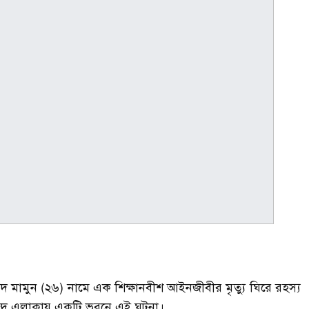
মদ মামুন (২৬) নামে এক শিক্ষানবীশ আইনজীবীর মৃত্যু ঘিরে রহস্য
সজিদ এলাকায় একটি ভবনে এই ঘটনা।