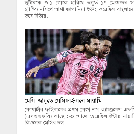
ভুটানকে ৩-১ গোলে হারিয়ে অনূর্ধ্ব-১৭ মেয়েদের 
চ্যাম্পিয়নশিপে আশা জাগানিয়া শুরুই করেছিল বাংলাদ
তবে দ্বিতীয়…
মেসি–জাদুতে সেমিফাইনালে মায়ামি
কোয়ার্টার ফাইনালের প্রথম লেগে লস অ্যাঞ্জেলেস এফ
(এলএএফসি) কাছে ১-০ গোলে হেরেছিল ইন্টার মায়া
লিওনেল মেসির দল…