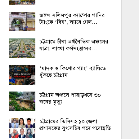
জঙ্গল সলিমপুর ক্যাম্পের পানির
ট্যাংকে ‘বিষ’, ল্যাবে গেল…
চট্টগ্রামে চীনা অর্থনৈতিক অঞ্চলের
যাত্রা, লাখো কর্মসংস্থানের…
‘মাদক ও কিশোর গ্যাং’ ব্যাধিতে
ধুঁকছে চট্টগ্রাম
চট্টগ্রাম অঞ্চলে পাহাড়ধসে ৩০
জনের মৃত্যু
চট্টগ্রামের ডিসিসহ ১০ জেলা
প্রশাসকের যুগ্মসচিব পদে পদোন্নতি