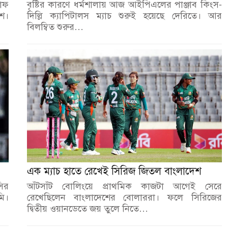
সাফ
বৃষ্টির কারণে ধর্মশালায় আজ আইপিএলের পাঞ্জাব কিংস-
েশ।
দিল্লি ক্যাপিটালস ম্যাচ শুরুই হয়েছে দেরিতে। আর
বিলম্বিত শুরুর…
এক ম্যাচ হাতে রেখেই সিরিজ জিতল বাংলাদেশ
সির
আঁটসাঁট বোলিংয়ে প্রাথমিক কাজটা আগেই সেরে
মি।
রেখেছিলেন বাংলাদেশের বোলাররা। ফলে সিরিজের
দ্বিতীয় ওয়ানডেতে জয় তুলে নিতে…