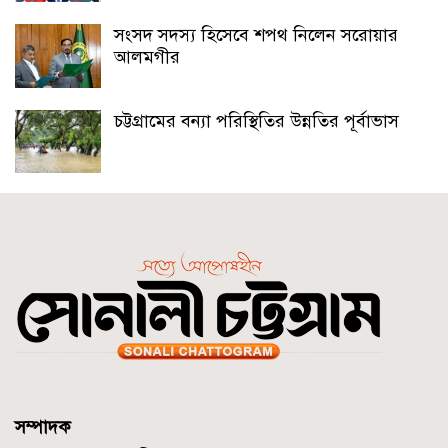
সংসদ সদস্য হিসেবে শপথ নিলেন সরোয়ার
আলমগীর
চট্টগ্রামের বন্যা পরিস্থিতির উন্নতির পূর্বাভাস
সম্পাদক