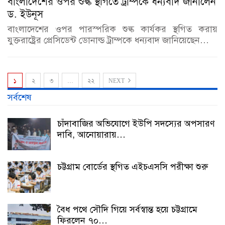
বাংলাদেশের ওপর শুল্ক স্থগিতে ট্রাম্পকে ধন্যবাদ জানালেন
ড. ইউনূস
বাংলাদেশের ওপর পারস্পরিক শুল্ক কার্যকর স্থগিত করায়
যুক্তরাষ্ট্রের প্রেসিডেন্ট ডোনাল্ড ট্রাম্পকে ধন্যবাদ জানিয়েছেন…
১
২
৩
…
২২
NEXT
সর্বশেষ
চাঁদাবাজির অভিযোগে ইউপি সদস্যের অপসারণ
দাবি, আনোয়ারায়…
চট্টগ্রাম বোর্ডের স্থগিত এইচএসসি পরীক্ষা শুরু
বৈধ পথে সৌদি গিয়ে সর্বস্বান্ত হয়ে চট্টগ্রামে
ফিরলেন ৭০…