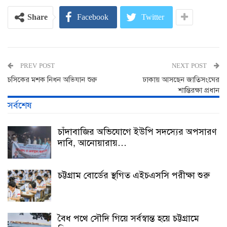
Share
Facebook
Twitter
PREV POST
NEXT POST
চসিকের মশক নিধন অভিযান শুরু
ঢাকায় আসছেন জাতিসংঘের
শান্তিরক্ষা প্রধান
সর্বশেষ
চাঁদাবাজির অভিযোগে ইউপি সদস্যের অপসারণ
দাবি, আনোয়ারায়…
চট্টগ্রাম বোর্ডের স্থগিত এইচএসসি পরীক্ষা শুরু
বৈধ পথে সৌদি গিয়ে সর্বস্বান্ত হয়ে চট্টগ্রামে