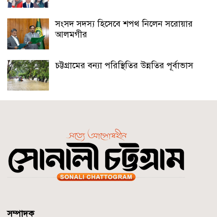
সংসদ সদস্য হিসেবে শপথ নিলেন সরোয়ার
আলমগীর
চট্টগ্রামের বন্যা পরিস্থিতির উন্নতির পূর্বাভাস
সম্পাদক