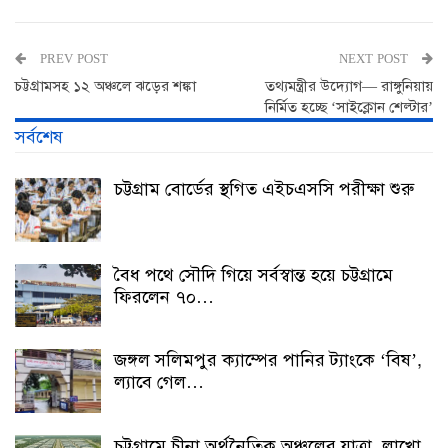
PREV POST
NEXT POST
চট্টগ্রামসহ ১২ অঞ্চলে ঝড়ের শঙ্কা
তথ্যমন্ত্রীর উদ্যোগ— রাঙ্গুনিয়ায়
নির্মিত হচ্ছে ‘সাইক্লোন শেল্টার’
সর্বশেষ
চট্টগ্রাম বোর্ডের স্থগিত এইচএসসি পরীক্ষা শুরু
বৈধ পথে সৌদি গিয়ে সর্বস্বান্ত হয়ে চট্টগ্রামে
ফিরলেন ৭০…
জঙ্গল সলিমপুর ক্যাম্পের পানির ট্যাংকে ‘বিষ’,
ল্যাবে গেল…
চট্টগ্রামে চীনা অর্থনৈতিক অঞ্চলের যাত্রা, লাখো