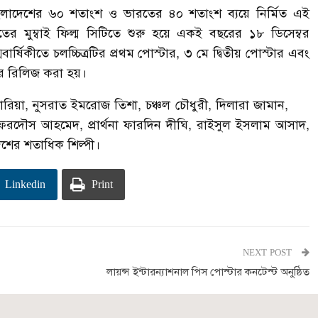
বাংলাদেশের ৬০ শতাংশ ও ভারতের ৪০ শতাংশ ব্যয়ে নির্মিত এই
র মুম্বাই ফিল্ম সিটিতে শুরু হয়ে একই বছরের ১৮ ডিসেম্বর
ার্ষিকীতে চলচ্চিত্রটির প্রথম পোস্টার, ৩ মে দ্বিতীয় পোস্টার এবং
লার রিলিজ করা হয়।
য়া, নুসরাত ইমরোজ তিশা, চঞ্চল চৌধুরী, দিলারা জামান,
রদৌস আহমেদ, প্রার্থনা ফারদিন দীঘি, রাইসুল ইসলাম আসাদ,
ের শতাধিক শিল্পী।
Linkedin
Print
NEXT POST
লায়ন্স ইন্টারন্যাশনাল পিস পোস্টার কনটেস্ট অনুষ্ঠিত