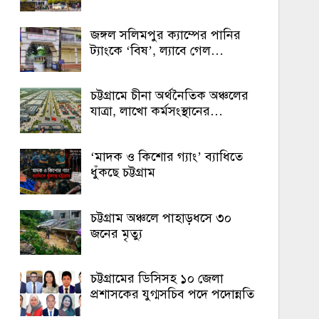
জঙ্গল সলিমপুর ক্যাম্পের পানির
ট্যাংকে ‘বিষ’, ল্যাবে গেল…
চট্টগ্রামে চীনা অর্থনৈতিক অঞ্চলের
যাত্রা, লাখো কর্মসংস্থানের…
‘মাদক ও কিশোর গ্যাং’ ব্যাধিতে
ধুঁকছে চট্টগ্রাম
চট্টগ্রাম অঞ্চলে পাহাড়ধসে ৩০
জনের মৃত্যু
চট্টগ্রামের ডিসিসহ ১০ জেলা
প্রশাসকের যুগ্মসচিব পদে পদোন্নতি