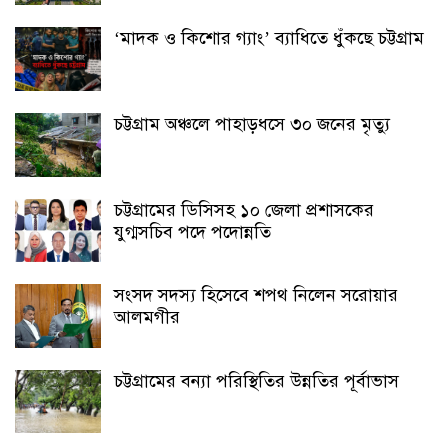
‘মাদক ও কিশোর গ্যাং’ ব্যাধিতে ধুঁকছে চট্টগ্রাম
চট্টগ্রাম অঞ্চলে পাহাড়ধসে ৩০ জনের মৃত্যু
চট্টগ্রামের ডিসিসহ ১০ জেলা প্রশাসকের
যুগ্মসচিব পদে পদোন্নতি
সংসদ সদস্য হিসেবে শপথ নিলেন সরোয়ার
আলমগীর
চট্টগ্রামের বন্যা পরিস্থিতির উন্নতির পূর্বাভাস