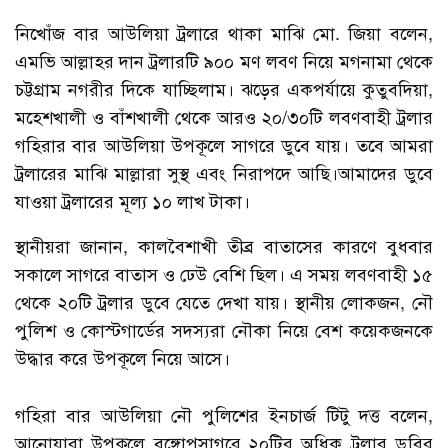
নিখোঁজ বার আউলিয়া ট্রলারে থাকা মাঝি মো. জিয়া বলেন,
এমভি আল্লাহর দান ট্রলারটি ৯০০ মণ লবণ নিয়ে মগনামা থেকে
চট্টগ্রাম নগরীর দিকে যাচ্ছিলাম। ঝড়ের একপর্যায়ে কুতুবদিয়া,
মহেশখালী ও বাঁশখালী থেকে আরও ২০/৩০টি লবণবাহী ট্রলার
গহিরার বার আউলিয়া উপকূলে সাগরে ডুবে যায়। তবে আমরা
ট্রলারের মাঝি মাল্লারা সুস্থ এবং নিরাপদে আছি।আমাদের ডুবে
যাওয়া ট্রলারের মূল্য ১০ লাখ টাকা।
স্থানীয়রা জানান, কালবৈশাখী তীব্র বাতাসের কারণে বুধবার
সকালে সাগরে বাতাস ও ঢেউ বেশি ছিল। এ সময় লবণবাহী ১৫
থেকে ২০টি ট্রলার ডুবে যেতে দেখা যায়। স্থানীয় লোকজন, নৌ
পুলিশ ও কোস্টগার্ডের সদস্যরা নৌকা নিয়ে বেশ কয়েকজনকে
উদ্ধার করে উপকূলে নিয়ে আসে।
গহিরা বার আউলিয়া নৌ পুলিশের ইনচার্জ টিটু দত্ত বলেন,
আনোয়ারা উপকূলে বঙ্গোপসাগরে ২০টির অধিক ট্রলার ডুবির