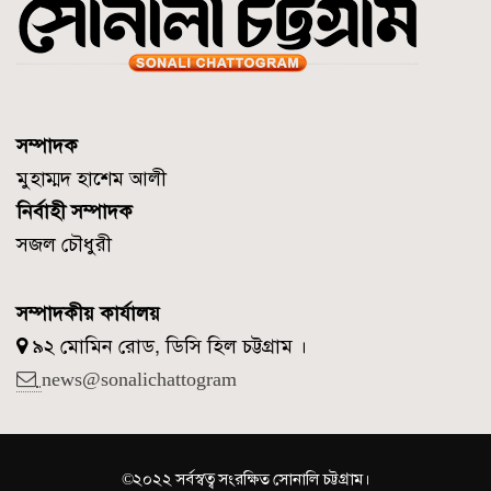
সম্পাদক
মুহাম্মদ হাশেম আলী
নির্বাহী সম্পাদক
সজল চৌধুরী
সম্পাদকীয় কার্যালয়
৯২ মোমিন রোড, ডিসি হিল চট্টগ্রাম ।
news@sonalichattogram
©২০২২ সর্বস্বত্ব সংরক্ষিত সোনালি চট্টগ্রাম।