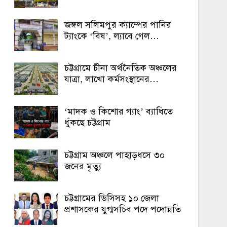
জঙ্গল সলিমপুর ক্যাম্পের পানির
ট্যাংকে ‘বিষ’, ল্যাবে গেল…
চট্টগ্রামে চীনা অর্থনৈতিক অঞ্চলের
যাত্রা, লাখো কর্মসংস্থানের…
‘মাদক ও কিশোর গ্যাং’ ব্যাধিতে
ধুঁকছে চট্টগ্রাম
চট্টগ্রাম অঞ্চলে পাহাড়ধসে ৩০
জনের মৃত্যু
চট্টগ্রামের ডিসিসহ ১০ জেলা
প্রশাসকের যুগ্মসচিব পদে পদোন্নতি